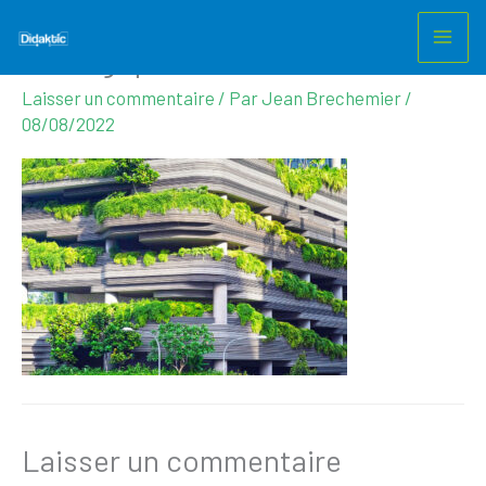
didaktic-transformation-
Aller
au
ecologique
contenu
Laisser un commentaire
/ Par
Jean Brechemier
/
08/08/2022
Laisser un commentaire