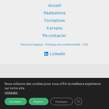
Accueil
Réalisations
Formations
A propos
Me contacter
Mentions légales
-
Politique de confidentialité
-
CGV
Linkedin
Nous utilisons des cookies pour vous offrir la meilleure expérience
sur notre site.
réglages
.
FERMER LA BANN
Accepter
Rejeter
Réglages