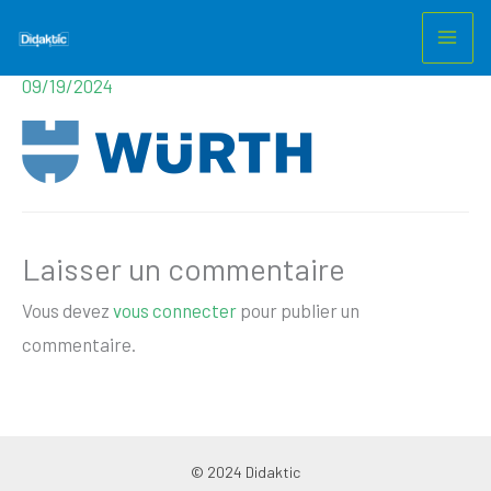
Wurth_bleu
Aller
au
Laisser un commentaire
/ Par
m.nezet@gmail.com
/
contenu
09/19/2024
Laisser un commentaire
Vous devez
vous connecter
pour publier un
commentaire.
© 2024 Didaktic