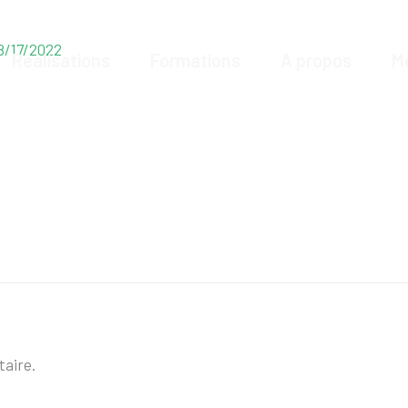
8/17/2022
Réalisations
Formations
A propos
M
aire.