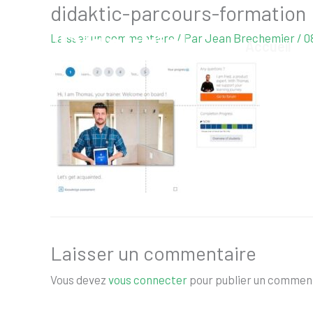
didaktic-parcours-formation
Aller
au
Laisser un commentaire
/ Par
Jean Brechemier
/
0
Accueil
contenu
Laisser un commentaire
Vous devez
vous connecter
pour publier un comment