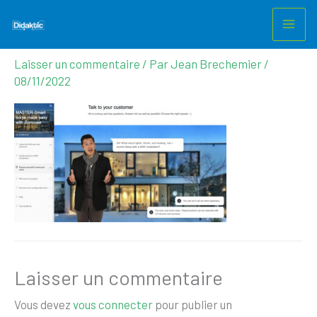
Portfolio_elearning-domovea-1-
Aller
au
edited-1536×862
contenu
Laisser un commentaire
/ Par
Jean Brechemier
/
08/11/2022
Laisser un commentaire
Vous devez
vous connecter
pour publier un