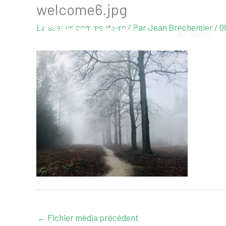
welcome6.jpg
Aller
au
Laisser un commentaire
/ Par
Jean Brechemier
/
0
Accueil
contenu
←
Fichier média précédent