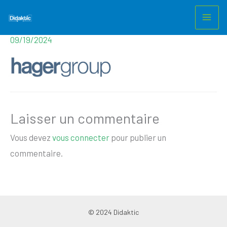
Hagergroup_bleu
Aller
au
Laisser un commentaire
/ Par
m.nezet@gmail.com
/
contenu
09/19/2024
Laisser un commentaire
Vous devez
vous connecter
pour publier un
commentaire.
© 2024 Didaktic