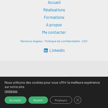
Accueil
Réalisations
Formations
A propos
Me contacter
Mentions légales
-
Politique de confidentialité
-
CGV
Linkedin
Nous utilisons des cookies pour vous offrir la meilleure expérience
sur notre site.
réglages
.
FERMER LA BANN
Accepter
Rejeter
Réglages