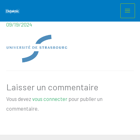
UdS_bleu
Aller
au
Laisser un commentaire
/ Par
m.nezet@gmail.com
/
contenu
09/19/2024
Laisser un commentaire
Vous devez
vous connecter
pour publier un
commentaire.