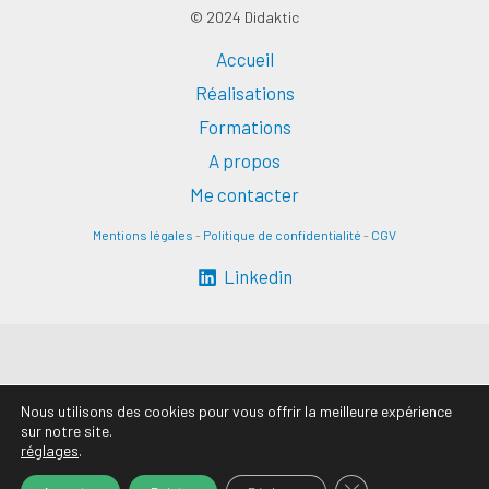
© 2024 Didaktic
Accueil
Réalisations
Formations
A propos
Me contacter
Mentions légales
-
Politique de confidentialité
-
CGV
Linkedin
Nous utilisons des cookies pour vous offrir la meilleure expérience
sur notre site.
réglages
.
FERMER LA BANN