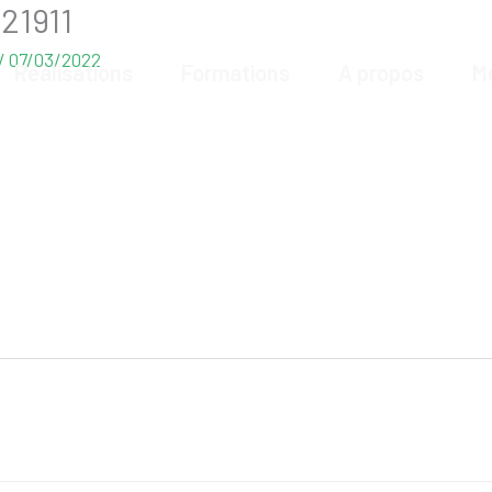
21911
/
07/03/2022
Réalisations
Formations
A propos
M