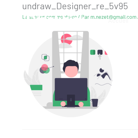
undraw_Designer_re_5v95
Aller
au
Laisser un commentaire
/ Par
m.nezet@gmail.com
Accueil
contenu