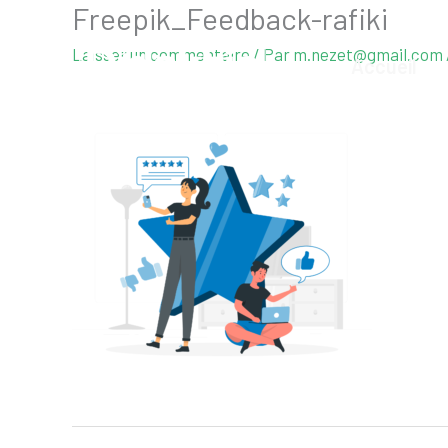
Freepik_Feedback-rafiki
Aller
au
Laisser un commentaire
/ Par
m.nezet@gmail.com
Accueil
contenu