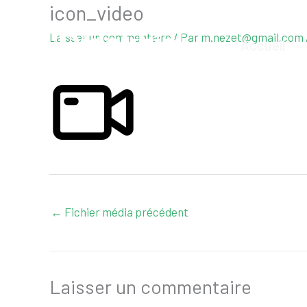
icon_video
Aller
au
Laisser un commentaire
/ Par
m.nezet@gmail.com
Accueil
contenu
←
Fichier média précédent
Laisser un commentaire