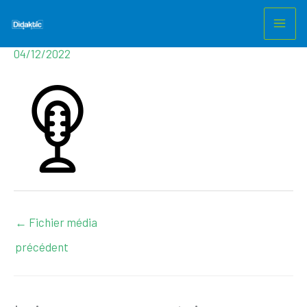
icon_voice
Aller
au
Laisser un commentaire
/ Par
m.nezet@gmail.com
/
contenu
04/12/2022
←
Fichier média
précédent